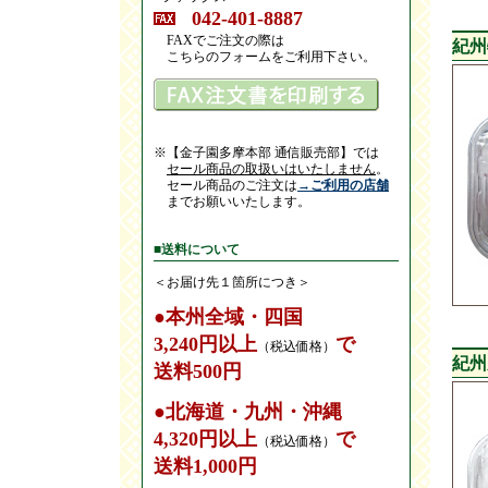
042-401-8887
FAXでご注文の際は
紀州
こちらのフォームをご利用下さい。
※【金子園多摩本部 通信販売部】では
セール商品の取扱いはいたしません
。
セール商品のご注文は
→ご利用の店舗
までお願いいたします。
■送料について
＜お届け先１箇所につき＞
●本州全域・四国
3,240円以上
で
（税込価格）
紀州
送料500円
●北海道・九州・沖縄
4,320円以上
で
（税込価格）
送料1,000円