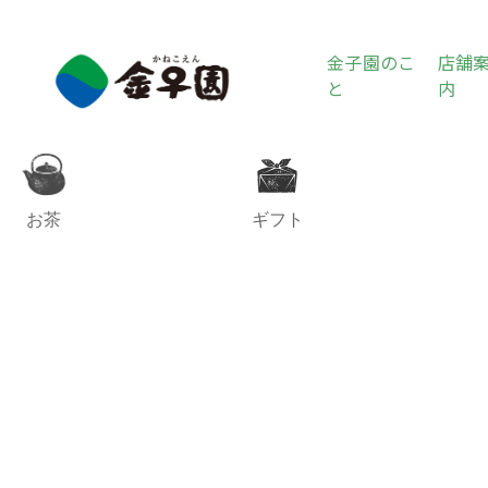
金子園のこ
店舗
と
内
お茶
ギフト