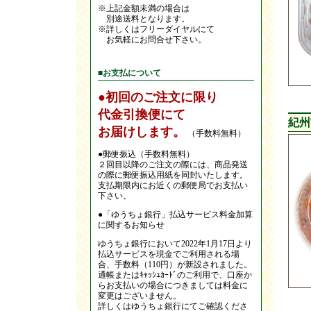
※上記金額未満の場合は
別途送料となります。
※詳しくはフリーダイヤルにて
お気軽にお問合せ下さい。
■お支払について
●初回のご注文に限り
代金引換便にて
紀州
お届けします。
（手数料無料）
●郵便振込（手数料無料）
２回目以降のご注文の際には、商品発送
の際に郵便振込用紙を同封いたします。
支払期限内にお近くの郵便局でお支払い
下さい。
●「ゆうちょ銀行」払込サービス料金加算
に関するお知らせ
ゆうちょ銀行において2022年1月17日より
払込サービスを現金でご利用される場
合、手数料（110円）が新設されました。
通帳またはｷｬｯｼｭｶｰﾄﾞのご利用で、口座か
らお支払いの場合につきましては料金に
変更はございません。
詳しくはゆうちょ銀行にてご確認くださ