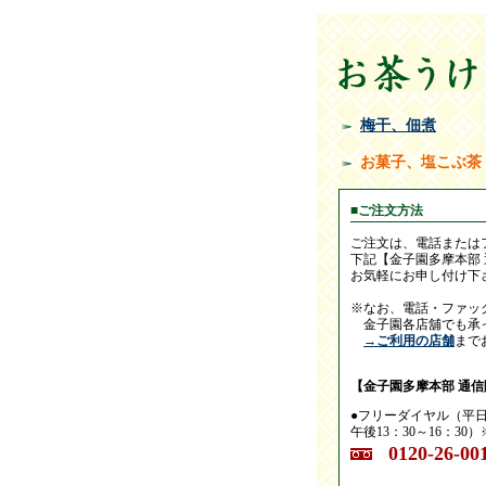
梅干、佃煮
お菓子、塩こぶ茶
■ご注文方法
ご注文は、電話または
下記【金子園多摩本部
お気軽にお申し付け下
※なお、電話・ファッ
金子園各店舖でも承
→ご利用の店舗
まで
【金子園多摩本部 通
●フリーダイヤル（平日9
午後13：30～16：30
0120-26-00