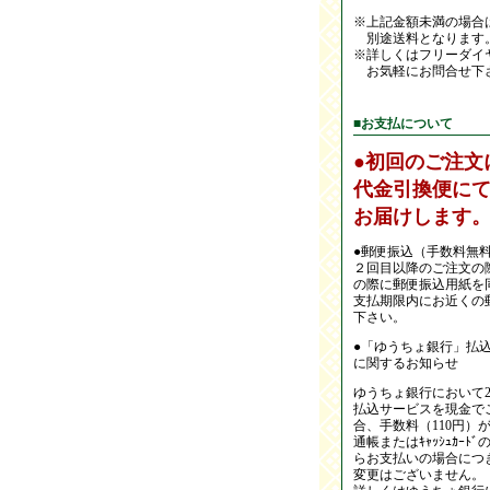
※上記金額未満の場合
別途送料となります
※詳しくはフリーダイ
お気軽にお問合せ下
■お支払について
●初回のご注文
代金引換便に
お届けします
●郵便振込（手数料無
２回目以降のご注文の
の際に郵便振込用紙を
支払期限内にお近くの
下さい。
●「ゆうちょ銀行」払
に関するお知らせ
ゆうちょ銀行において20
払込サービスを現金で
合、手数料（110円）
通帳またはｷｬｯｼｭｶｰ
らお支払いの場合につ
変更はございません。