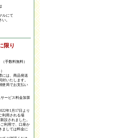
は
。
ヤルにて
さい。
に限り
て
。
（手数料無料）
料）
際には、商品発送
同封いたします。
郵便局でお支払い
込サービス料金加算
22年1月17日より
ご利用される場
が新設されました。
ﾄﾞのご利用で、口座か
きましては料金に