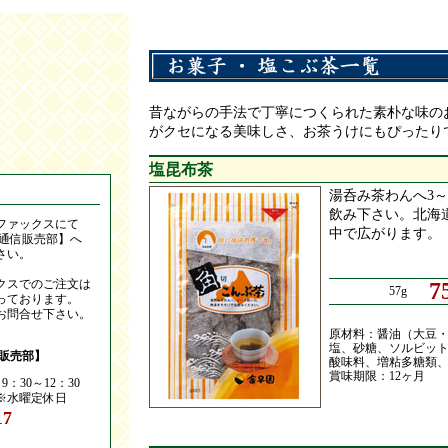
昔ながらの手法で丁寧につくられた素朴な味の
がクセになる美味しさ、お茶うけにもぴったり
塩昆布茶
湯呑み茶わんへ3
飲み下さい。北海
ファックスにて
中で広がります。
 通信販売部】へ
さい。
クスでのご注文は
7
57g
っております。
お問合せ下さい。
原材料：醤油（大豆
塩、砂糖、ソルビッ
信販売部】
酸味料、増粘多糖類
賞味期限：12ヶ月
：30～12：30
）※水曜定休日
17