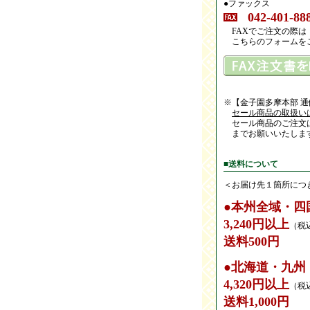
●ファックス
042-401-88
FAXでご注文の際は
こちらのフォームを
※【金子園多摩本部 
セール商品の取扱い
セール商品のご注文
までお願いいたしま
■送料について
＜お届け先１箇所につ
●本州全域・四
3,240円以上
（税
送料500円
●北海道・九州
4,320円以上
（税
送料1,000円