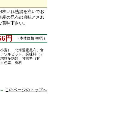
～4枚いれ熱湯を注いでお
道産の昆布の旨味とさわ
ご賞味下さい。
56円
（本体価格700円）
・小麦）、北海道産昆布、食
酢、ソルビット、調味料（ア
、増粘多糖類、甘味料（甘
ック色素、香料
このページのトップへ