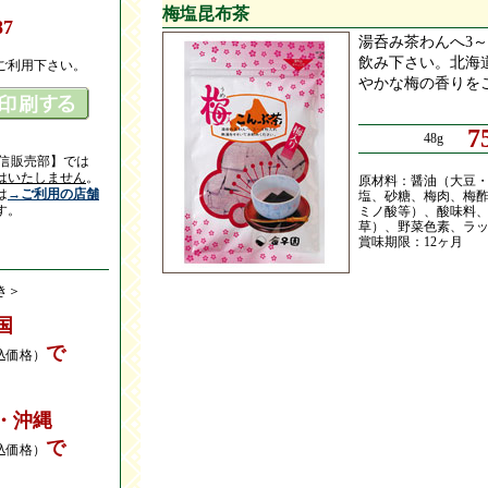
梅塩昆布茶
87
湯呑み茶わんへ3
飲み下さい。北海
ご利用下さい。
やかな梅の香りを
7
48g
通信販売部】では
はいたしません
。
原材料：醤油（大豆
は
→ご利用の店舗
塩、砂糖、梅肉、梅
す。
ミノ酸等）、酸味料
草）、野菜色素、ラ
賞味期限：12ヶ月
き＞
国
で
込価格）
・沖縄
で
込価格）