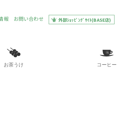
情報
お問い合わせ
外部ｼｮｯﾋﾟﾝｸﾞｻｲﾄ(BASE店)
お茶うけ
コーヒー