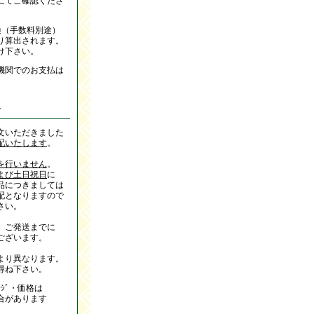
にてご確認くださ
換（手数料別途）
り算出されます。
け下さい。
機関でのお支払は
て
文いただきました
配いたします
。
を行いません
。
よび土日祝日
に
品につきましては
配となりますので
さい。
、ご発送までに
ございます。
より異なります。
尋ね下さい。
ｰｼﾞ・価格は
合があります