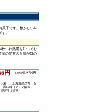
お菓子です。懐かしい味
です。
～4枚いれ熱湯を注いでお
道産の昆布の旨味が口の
56円
（本体価格700円）
・小麦）、北海道産昆布、食
ト、調味料（アミノ酸等）、
、甘味料（甘草）