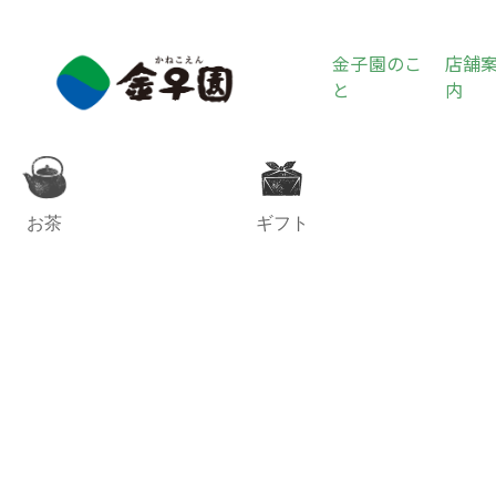
金子園のこ
店舗
と
内
お茶
ギフト