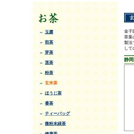
金子
玉露
茶葉
煎茶
製法
して
芽茶
静岡
茎茶
粉茶
玄米茶
ほうじ茶
番茶
ティーバッグ
微粉末緑茶
健康茶