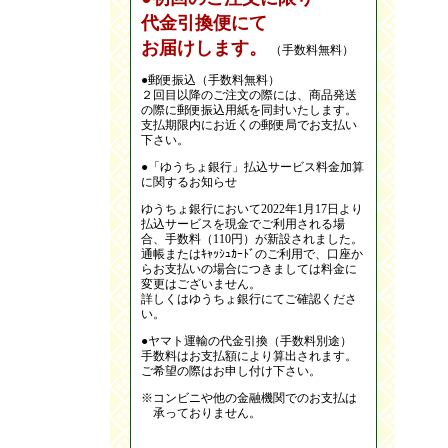
代金引換便にて
お届けします。
（手数料無料）
●郵便振込（手数料無料）
２回目以降のご注文の際には、商品発送
の際に郵便振込用紙を同封いたします。
支払期限内にお近くの郵便局でお支払い
下さい。
●「ゆうちょ銀行」払込サービス料金加算
に関するお知らせ
ゆうちょ銀行において2022年1月17日より
払込サービスを現金でご利用される場
合、手数料（110円）が新設されました。
通帳またはｷｬｯｼｭｶｰﾄﾞのご利用で、口座か
らお支払いの場合につきましては料金に
変更はございません。
詳しくはゆうちょ銀行にてご確認くださ
い。
●ヤマト運輸の代金引換（手数料別途）
手数料はお支払額により算出されます。
ご希望の際はお申し付け下さい。
※コンビニや他の金融機関でのお支払は
承っておりません。