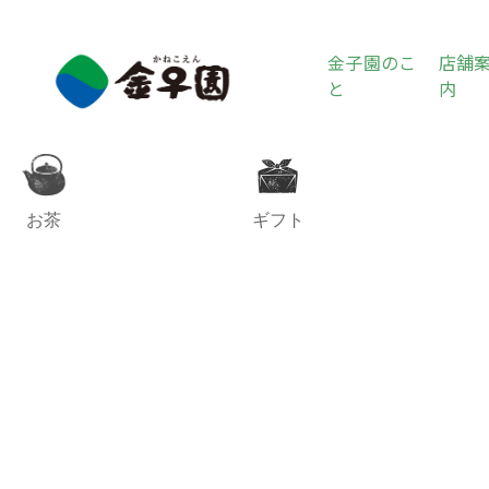
金子園のこ
店舗
と
内
お茶
ギフト