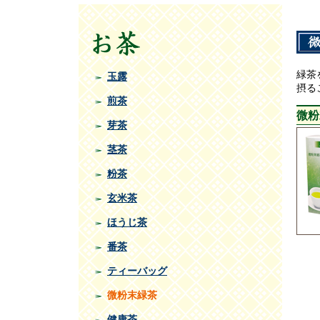
緑茶
玉露
摂る
煎茶
微粉
芽茶
茎茶
粉茶
玄米茶
ほうじ茶
番茶
ティーバッグ
微粉末緑茶
健康茶