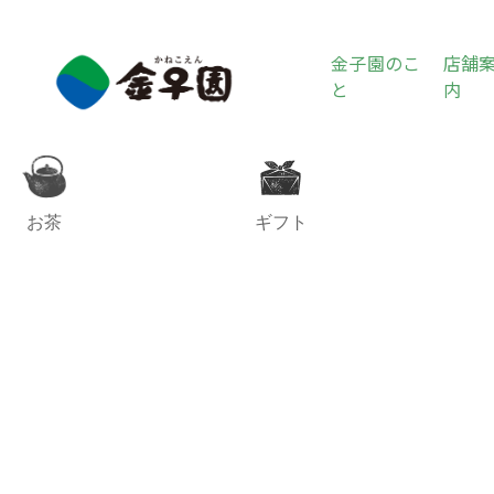
金子園のこ
店舗
と
内
お茶
ギフト