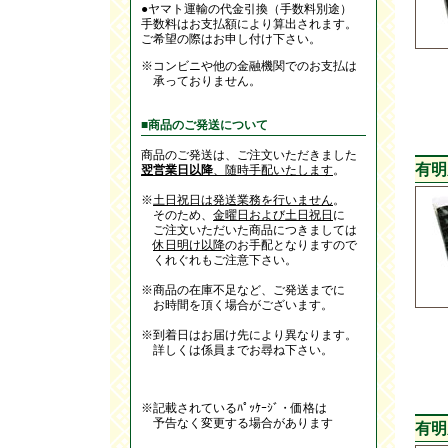
●ヤマト運輸の代金引換（手数料別途）
手数料はお支払額により算出されます。
ご希望の際はお申し付け下さい。
※コンビニや他の金融機関でのお支払は
承っておりません。
■商品のご発送について
商品のご発送は、ご注文いただきました
有明
翌営業日以降
、随時手配いたします
。
※
土日祝日は発送業務を行いません
。
そのため、
金曜日および土日祝日
に
ご注文いただいた商品につきましては
休日明け以降
のお手配となりますので
くれぐれもご注意下さい。
※商品の在庫不足など、ご発送までに
お時間を頂く場合がございます。
※到着日はお届け先により異なります。
詳しくは係員までお尋ね下さい。
※記載されているﾊﾟｯｹｰｼﾞ・価格は
予告なく変更する場合があります
有