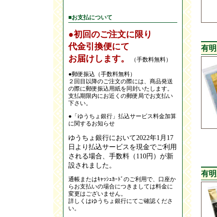
■お支払について
●初回のご注文に限り
代金引換便にて
有明
お届けします。
（手数料無料）
●郵便振込（手数料無料）
２回目以降のご注文の際には、商品発送
の際に郵便振込用紙を同封いたします。
支払期限内にお近くの郵便局でお支払い
下さい。
●「ゆうちょ銀行」払込サービス料金加算
に関するお知らせ
ゆうちょ銀行において2022年1月17
日より払込サービスを現金でご利用
される場合、手数料（110円）が新
設されました。
有明
通帳またはｷｬｯｼｭｶｰﾄﾞのご利用で、口座か
らお支払いの場合につきましては料金に
変更はございません。
詳しくはゆうちょ銀行にてご確認くださ
い。