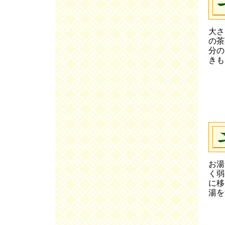
大さ
の茶
分の
きも
お湯
く弱
に移
湯を