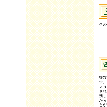
その
複数
す。
ょう
され
残し
から
とが