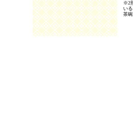
※2
いる
茶碗