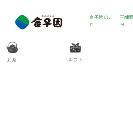
金子園のこ
店舗
と
内
お茶
ギフト